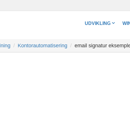
UDVIKLING
WI
dning
Kontorautomatisering
email signatur eksempl