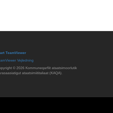
tart TeamViewer
amViewer Vejledning
opyright ©
2026
Kommuneqarfiit ataatsimoorlutik
rasaasiatigut ataatsimiititaliaat (KAQA).