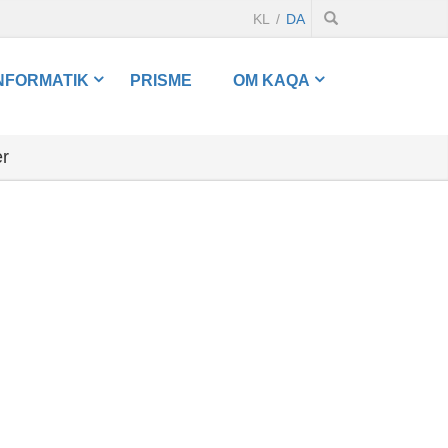
KL
DA
NFORMATIK
PRISME
OM KAQA
er