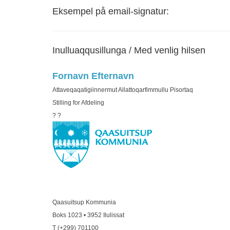
Eksempel på email-signatur:
Inulluaqqusillunga / Med venlig hilsen
Fornavn
Efternavn
Attaveqaqatigiinnermut Allattoqarfimmullu Pisortaq
Stilling for Afdeling
? ?
Qaasuitsup Kommunia
Boks 1023 • 3952 Ilulissat
T (+299) 701100