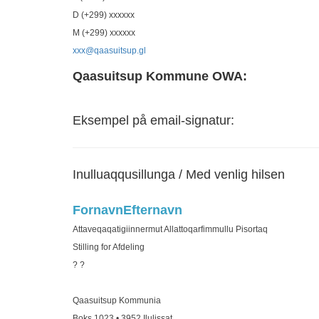
D (+299)
xxxxxx
M (+299)
xxxxxx
xxx
@qaasuitsup.gl
Qaasuitsup Kommune OWA:
Eksempel på email-signatur:
Inulluaqqusillunga / Med venlig hilsen
Fornavn
Efternavn
Attaveqaqatigiinnermut Allattoqarfimmullu Pisortaq
Stilling for Afdeling
? ?
Qaasuitsup Kommunia
Boks 1023 • 3952 Ilulissat