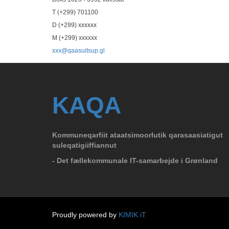
T (+299) 701100
D (+299)
xxxxxx
M (+299)
xxxxxx
xxx
@qaasuitsup.gl
KAQA
Kommuneqarfiit ataatsimoorlutik qarasaasiatigut
suleqatigiiffiannut
- Det fællekommunale IT-samarbejde i Grønland
Proudly powered by
KIMIK iT