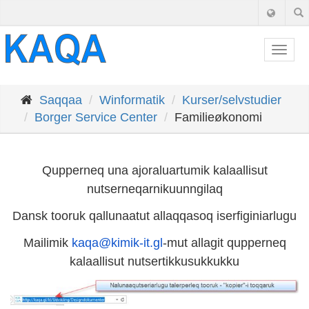
Togg
navig
Saqqaa
Winformatik
Kurser/selvstudier
Borger Service Center
Familieøkonomi
Qupperneq una ajoraluartumik kalaallisut
nutserneqarnikuunngilaq
Dansk tooruk qallunaatut allaqqasoq iserfiginiarlugu
Mailimik
kaqa@kimik-it.gl
-mut allagit qupperneq
kalaallisut nutsertikkusukkukku