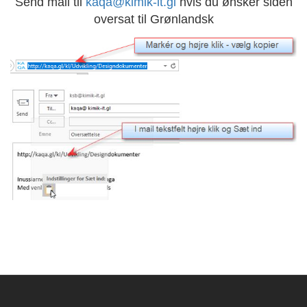
Send mail til
kaqa@kimik-it.gl
hvis du ønsker siden
oversat til Grønlandsk