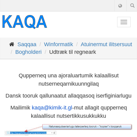
Togg
navig
Saqqaa
Winformatik
Atuinermut ilitsersuut
Bogholderi
Udtræk til regneark
Qupperneq una ajoraluartumik kalaallisut
nutserneqarnikuunngilaq
Dansk tooruk qallunaatut allaqqasoq iserfiginiarlugu
Mailimik
kaqa@kimik-it.gl
-mut allagit qupperneq
kalaallisut nutsertikkusukkukku