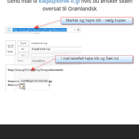
Send mail til
kaqa@kimik-it.gl
hvis du ønsker siden
oversat til Grønlandsk