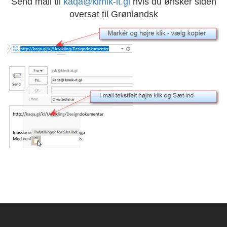
Send mail til
kaqa@kimik-it.gl
hvis du ønsker siden
oversat til Grønlandsk