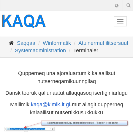
Togg
navig
Saqqaa
Winformatik
Atuinermut ilitsersuut
Systemadministration
Terminaler
Qupperneq una ajoraluartumik kalaallisut
nutserneqarnikuunngilaq
Dansk tooruk qallunaatut allaqqasoq iserfiginiarlugu
Mailimik
kaqa@kimik-it.gl
-mut allagit qupperneq
kalaallisut nutsertikkusukkukku